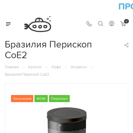
0
Бразилия Перископ
CoE2
—
—
—
—
Главная
Каталог
Кофе
Эспрессо
Бразилия Перископ CoE2
Эксклюзив
WOW
Перископ