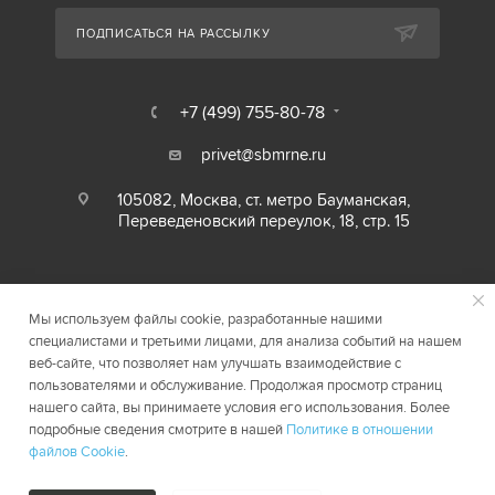
ПОДПИСАТЬСЯ НА РАССЫЛКУ
+7 (499) 755-80-78
privet@sbmrne.ru
105082, Москва, ст. метро Бауманская,
Переведеновский переулок, 18, стр. 15
Мы используем файлы cookie, разработанные нашими
специалистами и третьими лицами, для анализа событий на нашем
веб-сайте, что позволяет нам улучшать взаимодействие с
пользователями и обслуживание. Продолжая просмотр страниц
нашего сайта, вы принимаете условия его использования. Более
2026 © SBMRNE.RU
Карта сайта
подробные сведения смотрите в нашей
Политике в отношении
файлов Cookie
.