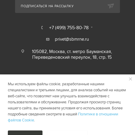
ПОДПИСАТЬСЯ НА РАССЫЛКУ
+7 (499) 755-80-78
privet@sbmrne.ru
105082, Москва, ст. метро Бауманская,
Переведеновский переулок, 18, стр. 15
Мы используем файлы cookie, разработанные нашими
специалистами и третьими лицами, для анализа событий на нашем
веб-сайте, что позволяет нам улучшать взаимодействие с
пользователями и обслуживание. Продолжая просмотр страниц
нашего сайта, вы принимаете условия его использования. Более
2026 © SBMRNE.RU
Карта сайта
подробные сведения смотрите в нашей
Политике в отношении
файлов Cookie
.