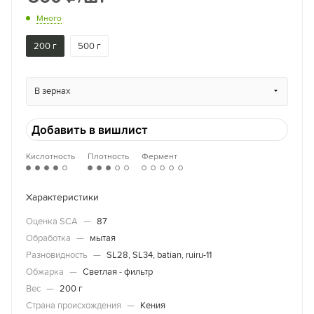
Много
200 г
500 г
В зернах
Добавить в вишлист
Кислотность
Плотность
Фермент
Характеристики
Оценка SCA
—
87
Обработка
—
мытая
Разновидность
—
SL28, SL34, batian, ruiru-11
Обжарка
—
Светлая - фильтр
Вес
—
200 г
Страна происхождения
—
Кения