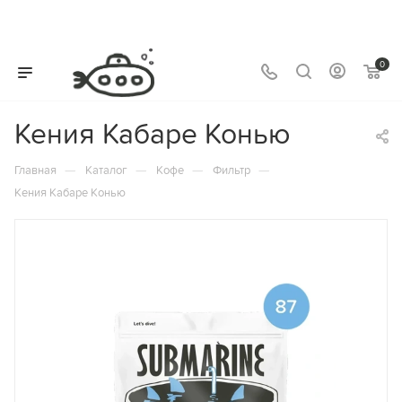
0
Кения Кабаре Конью
—
—
—
—
Главная
Каталог
Кофе
Фильтр
Кения Кабаре Конью