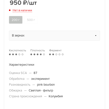
950
₽
/шт
Нет в наличии
200 г
500 г
В зернах
Кислотность
Плотность
Фермент
Характеристики
Оценка SCA
—
87
Обработка
—
эксперимент
Разновидность
—
pink bourbon
Обжарка
—
Светлая - фильтр
Страна происхождения
—
Колумбия