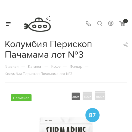
0
Колумбия Перископ
Пачамама лот №3
—
—
—
—
Главная
Каталог
Кофе
Фильтр
Колумбия Перископ Пачамама лот №3
Перископ