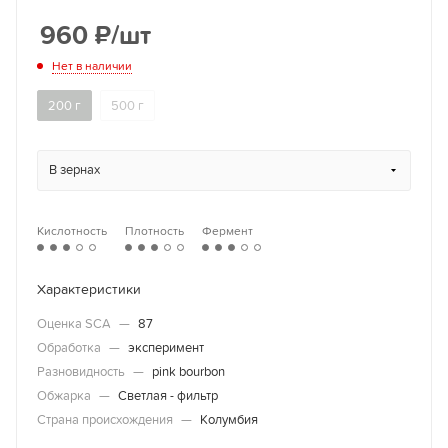
960
₽
/шт
Нет в наличии
200 г
500 г
В зернах
Кислотность
Плотность
Фермент
Характеристики
Оценка SCA
—
87
Обработка
—
эксперимент
Разновидность
—
pink bourbon
Обжарка
—
Светлая - фильтр
Страна происхождения
—
Колумбия