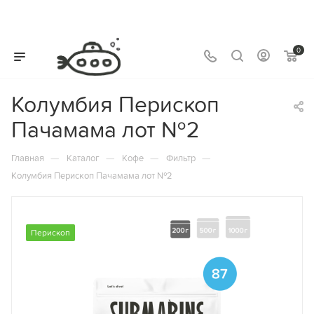
0
Колумбия Перископ
Пачамама лот №2
—
—
—
—
Главная
Каталог
Кофе
Фильтр
Колумбия Перископ Пачамама лот №2
Перископ