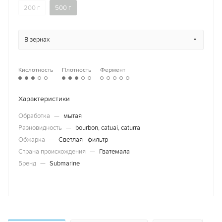
200 г
500 г
В зернах
Кислотность
Плотность
Фермент
Характеристики
Обработка
—
мытая
Разновидность
—
bourbon, catuai, caturra
Обжарка
—
Светлая - фильтр
Страна происхождения
—
Гватемала
Бренд
—
Submarine