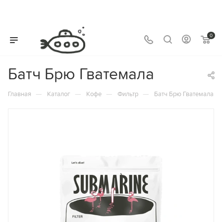
0
Батч Брю Гватемала
—
—
—
—
Главная
Каталог
Кофе
Фильтр
Батч Брю Гватемала