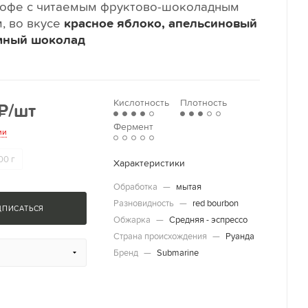
кофе с читаемым фруктово-шоколадным
, во вкусе
красное яблоко, апельсиновый
мный шоколад
Кислотность
Плотность
₽
/шт
Фермент
ии
00 г
Характеристики
Обработка
—
мытая
Разновидность
—
red bourbon
ДПИСАТЬСЯ
Обжарка
—
Средняя - эспрессо
Страна происхождения
—
Руанда
Бренд
—
Submarine