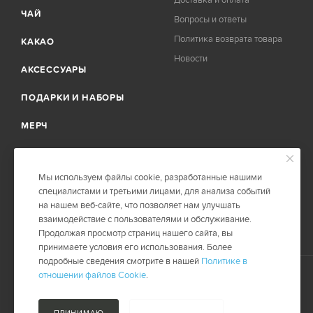
ЧАЙ
Вопросы и ответы
Политика возврата товара
КАКАО
Новости
АКСЕССУАРЫ
ПОДАРКИ И НАБОРЫ
МЕРЧ
АРХИВ
Мы используем файлы cookie, разработанные нашими
ПОДПИСКА НА КОФЕ
специалистами и третьими лицами, для анализа событий
на нашем веб-сайте, что позволяет нам улучшать
взаимодействие с пользователями и обслуживание.
Продолжая просмотр страниц нашего сайта, вы
принимаете условия его использования. Более
подробные сведения смотрите в нашей
Политике в
отношении файлов Cookie
.
2026 © SBMRNE.RU
Карта сайта