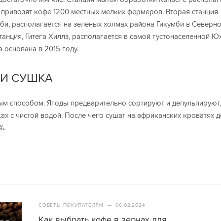
 привозят кофе 1200 местных мелких фермеров. Вторая станция
би, располагается на зеленых холмах района Гикумби в Северн
танция, Гитега Хиллз, располагается в самой густонаселенной 
 основана в 2015 году.
 И СУШКА
м способом. Ягоды предварительно сортируют и депульпируют,
ах с чистой водой. После чего сушат на африканских кроватях 
%.
СОВЕТЫ ПОКУПАТЕЛЯМ
—
06.02.2024
Как выбрать кофе в зернах для