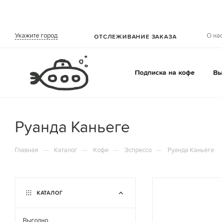
О на
Укажите город
ОТСЛЕЖИВАНИЕ ЗАКАЗА
Подписка на кофе
Вы
Руанда Каньеге
—
—
—
—
Главная
Каталог
Кофе
Эспрессо
Руанда Каньеге
КАТАЛОГ
Выгодно