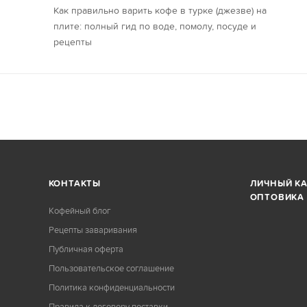
Как правильно варить кофе в турке (джезве) на
плите: полный гид по воде, помолу, посуде и
рецепты
КОНТАКТЫ
ЛИЧНЫЙ К
ОПТОВИКА
Кофейный блог
Рецепты заваривания
Публичная оферта
Пользовательское соглашение
Политика конфиденциальности
Правила к договору поставки