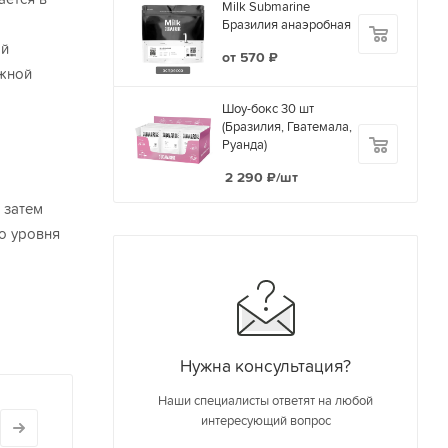
Milk Submarine
Бразилия анаэробная
ой
от
570 ₽
Южной
Шоу-бокс 30 шт
(Бразилия, Гватемала,
Руанда)
2 290
₽
/шт
 затем
до уровня
Нужна консультация?
Наши специалисты ответят на любой
интересующий вопрос