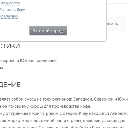
Владивосток
Ростов-на-Дону
Красноярск
ХАРАКТЕРИСТИКИ
ОТЗЫВЫ
ВКУСОВОЙ ПРОФИЛЬ
СТИКИ
Северная и Южная провинции
 м
ДЕНИЕ
вляет собой смесь из трех регионов: Западной, Северной и Юж
ион по-своему хорош для производства кофе.
еку от границы с Конго, рядом с озером Киву находится Альберт
 так жарко, как в восточной части страны, внешние условия для
достаточно мягкие. Станция мытой обработки Каньеге располаг