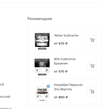
Рекомендуем
Yellow Submarine
от
570 ₽
Milk Submarine
Бразилия
от
570 ₽
ной
Колумбия Перископ
Эль Вергель
инский
от
890 ₽
ается в