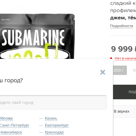
сладкий 
профилем
джем, тё
Подробности
9 999
Нет в налич
200 г
5
'
ш город?
ПО
В зернах
Москва
Казань
Санкт-Петербург
Екатеринбург
Новосибирск
Краснодар