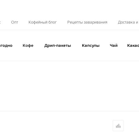
с
Опт
Кофейный блог
Рецепты заваривания
Доставка и
годно
Кофе
Дрип-пакеты
Капсулы
Чай
Кака