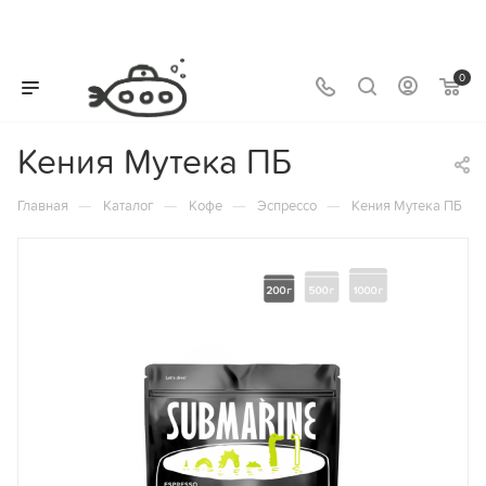
0
Кения Мутека ПБ
—
—
—
—
Главная
Каталог
Кофе
Эспрессо
Кения Мутека ПБ