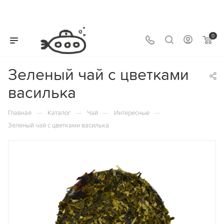
0
Зеленый чай с цветками
василька
—
—
—
—
Главная
Каталог
Чай
Интересные
Зеленый чай с цветками василька