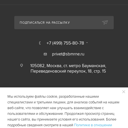
ПОДПИСАТЬСЯ НА РАССЫЛКУ
+7 (499) 755-80-78
privet@sbmrne.ru
105082, Москва, ст. метро Бауманская,
Переведеновский переулок, 18, стр. 15
Мы используем файлы cookie, разработанные нашими
специалистами и третьими лицами, для анализа событий на нашем
веб-сайте, что позволяет нам улучшать взаимодействие с
пользователями и обслуживание. Продолжая просмотр страниц
нашего сайта, вы принимаете условия его использования. Более
2026 © SBMRNE.RU
Карта сайта
подробные сведения смотрите в нашей
Политике в отношении