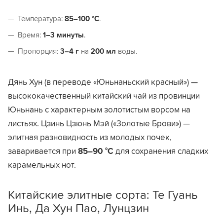
Температура:
85–100 °C
.
Время:
1–3 минуты
.
Пропорция:
3–4 г
на
200 мл
воды.
Дянь Хун (в переводе «Юньнаньский красный») —
высококачественный китайский чай из провинции
Юньнань с характерным золотистым ворсом на
листьях. Цзинь Цзюнь Мэй («Золотые Брови») —
элитная разновидность из молодых почек,
заваривается при
85–90 °C
для сохранения сладких
карамельных нот.
Китайские элитные сорта: Те Гуань
Инь, Да Хун Пао, Лунцзин