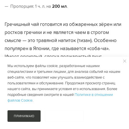
Пропорция: 1 ч. л. на
200 мл
.
Гречишный чай готовится из обжаренных зёрен или
ростков гречихи и не является чаем в строгом
смысле — это травяной напиток (тизан). Особенно
популярен в Японии, где называется «соба-ча».
Имеет ореховый, слегка поджаристый вкус.
Гречишный чай в гранулах растворяется чуть
Мы используем файлы cookie, разработанные нашими
специалистами и третьими лицами, для анализа событий на нашем
быстрее листового и даёт более однородный
веб-сайте, что позволяет нам улучшать взаимодействие с
настой.
пользователями и обслуживание. Продолжая просмотр страниц
нашего сайта, вы принимаете условия его использования. Более
подробные сведения смотрите в нашей
Политике в отношении
Каркаде
файлов Cookie
.
Температура:
90–100 °C
(горячий) или холодная вода
ПРИНИМАЮ
НЕ ПРИНИМАЮ
(холодный).