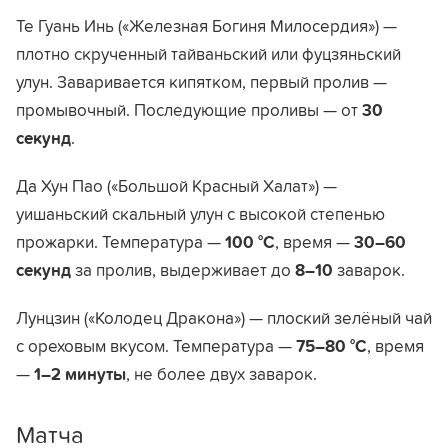
Те Гуань Инь («Железная Богиня Милосердия») —
плотно скрученный тайваньский или фуцзяньский
улун. Заваривается кипятком, первый пролив —
промывочный. Последующие проливы — от
30
секунд
.
Да Хун Пао («Большой Красный Халат») —
уишаньский скальный улун с высокой степенью
прожарки. Температура —
100 °C
, время —
30–60
секунд
за пролив, выдерживает до
8–10
заварок.
Лунцзин («Колодец Дракона») — плоский зелёный чай
с ореховым вкусом. Температура —
75–80 °C
, время
—
1–2 минуты
, не более двух заварок.
Матча