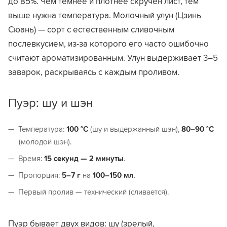
до 85%. Чем темнее и плотнее скручен лист, тем
выше нужна температура. Молочный улун (Цзинь
Сюань) — сорт с естественным сливочным
послевкусием, из-за которого его часто ошибочно
считают ароматизированным. Улун выдерживает 3–5
заварок, раскрываясь с каждым проливом.
Пуэр: шу и шэн
Температура:
100 °C
(шу и выдержанный шэн),
80–90 °C
(молодой шэн).
Время:
15 секунд — 2 минуты
.
Пропорция:
5–7 г
на
100–150 мл
.
Первый пролив — технический (сливается).
Пуэр бывает двух видов: шу (зрелый,