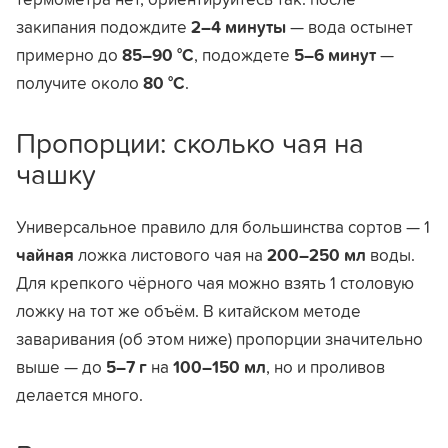
закипания подождите
2–4 минуты
— вода остынет
примерно до
85–90 °C
, подождете
5–6 минут
—
получите около
80 °C
.
Пропорции: сколько чая на
чашку
Универсальное правило для большинства сортов — 1
чайная
ложка листового чая на
200–250 мл
воды.
Для крепкого чёрного чая можно взять 1 столовую
ложку на тот же объём. В китайском методе
заваривания (об этом ниже) пропорции значительно
выше — до
5–7 г
на
100–150 мл
, но и проливов
делается много.