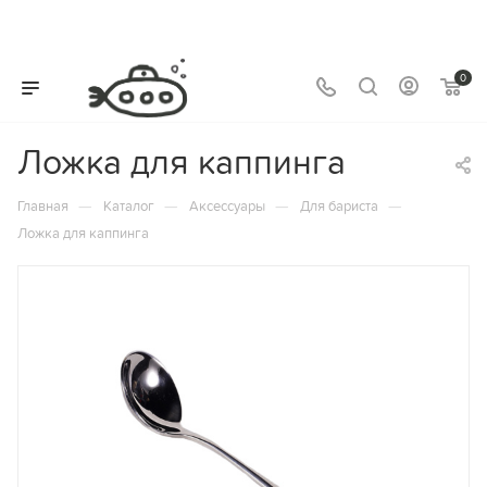
0
Ложка для каппинга
—
—
—
—
Главная
Каталог
Аксессуары
Для бариста
Ложка для каппинга