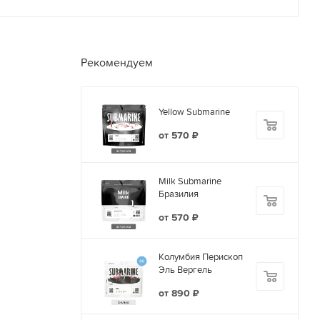
Рекомендуем
Yellow Submarine
от
570 ₽
Milk Submarine
Бразилия
от
570 ₽
Колумбия Перископ
Эль Вергель
от
890 ₽