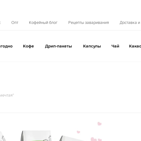
с
Опт
Кофейный блог
Рецепты заваривания
Доставка и
годно
Кофе
Дрип-пакеты
Капсулы
Чай
Кака
мечтая"