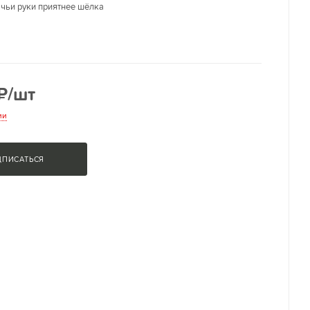
 чьи руки приятнее шёлка
₽
/шт
ии
ДПИСАТЬСЯ