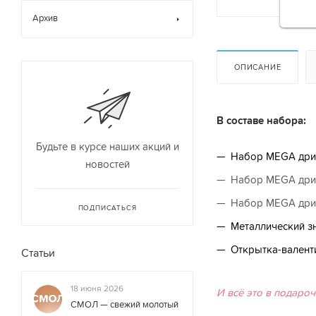
Архив
ОПИСАНИЕ
В составе набора:
Будьте в курсе наших акций и
Набор MEGA дрип
новостей
Набор MEGA дрип
Набор MEGA дрип
ПОДПИСАТЬСЯ
Металлический з
Открытка-валенти
Статьи
18 июня 2026
И всё это в подаро
СМОЛ — свежий молотый