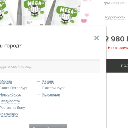
для человека,
Подробности
2 980
'
ш город?
Нет в налич
ПО
Москва
Казань
Санкт-Петербург
Екатеринбург
Новосибирск
Краснодар
Владивосток
Ростов-на-Дону
Красноярск