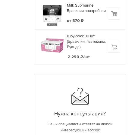
Milk Submarine
Бразилия анаэробная
от
570 ₽
Шоу-бокс 30 шт
(Бразилия, Гватемала,
Руанда)
2 290
₽
/шт
Нужна консультация?
Наши специалисты ответят на любой
интересующий вопрос