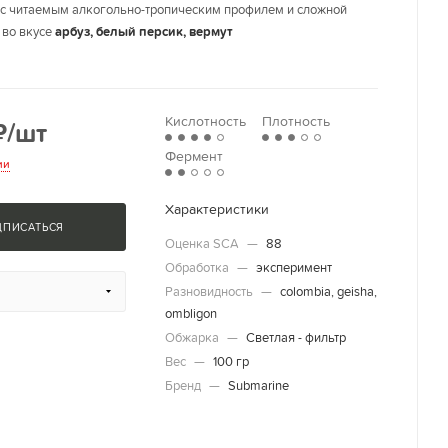
 с читаемым алкогольно-тропическим профилем и сложной
 во вкусе
арбуз, белый персик, вермут
Кислотность
Плотность
₽
/шт
Фермент
ии
Характеристики
ДПИСАТЬСЯ
Оценка SCA
—
88
Обработка
—
эксперимент
Разновидность
—
colombia, geisha,
ombligon
Обжарка
—
Светлая - фильтр
Вес
—
100 гр
Бренд
—
Submarine