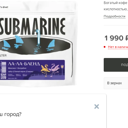
Богатый кофе
кислотностью,
Подробности
1 990
Нет в налич
ПО
В зернах
'
ш город?