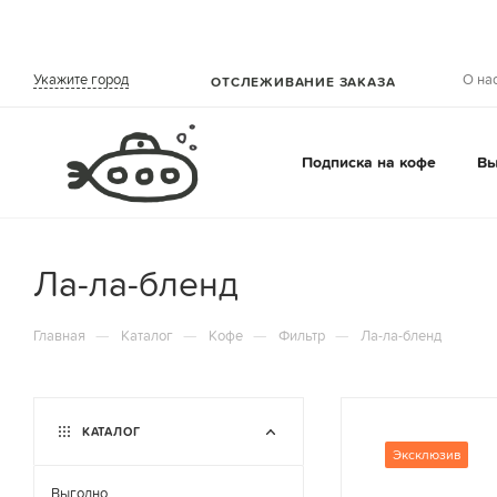
О на
Укажите город
ОТСЛЕЖИВАНИЕ ЗАКАЗА
Подписка на кофе
Вы
Ла-ла-бленд
—
—
—
—
Главная
Каталог
Кофе
Фильтр
Ла-ла-бленд
КАТАЛОГ
Эксклюзив
Выгодно