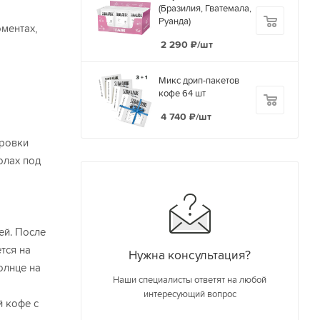
(Бразилия, Гватемала,
Руанда)
ментах,
2 290
₽
/шт
Микс дрип-пакетов
кофе 64 шт
4 740
₽
/шт
ировки
олах под
ей. После
тся на
Нужна консультация?
олнце на
Наши специалисты ответят на любой
интересующий вопрос
й кофе с