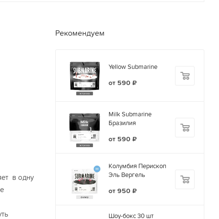
Рекомендуем
Yellow Submarine
от
590 ₽
Milk Submarine
Бразилия
от
590 ₽
Колумбия Перископ
Эль Вергель
яет в одну
ве
от
950 ₽
уть
Шоу-бокс 30 шт