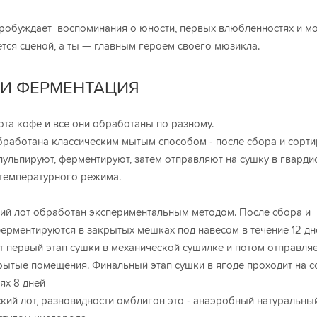
робуждает воспоминания о юности, первых влюбленностях и мо
ется сценой, а ты — главным героем своего мюзикла.
 И ФЕРМЕНТАЦИЯ
ота кофе и все они обработаны по разному.
бработана классическим мытым способом - после сбора и сорт
ульпируют, ферментируют, затем отправляют на сушку в гварди
температурного режима.
ий лот обработан экспериментальным методом. После сбора и
ерментируются в закрытых мешках под навесом в течение 12 дн
т первый этап сушки в механической сушилке и потом отправляе
рытые помещения. Финальный этап сушки в ягоде проходит на с
ях 8 дней
кий лот, разновидности омблигон это - анаэробный натуральны