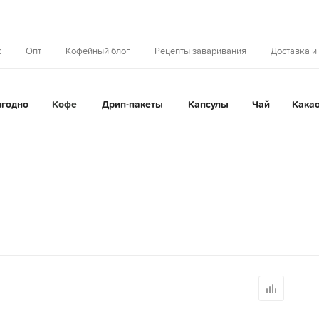
с
Опт
Кофейный блог
Рецепты заваривания
Доставка и
годно
Кофе
Дрип-пакеты
Капсулы
Чай
Кака