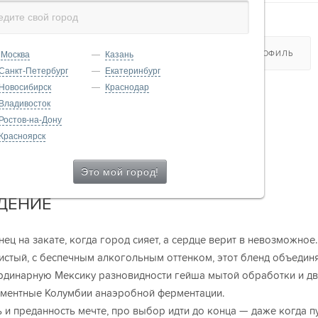
ХАРАКТЕРИСТИКИ
ОТЗЫВЫ
ВКУСОВОЙ ПРОФИЛЬ
Москва
Казань
Санкт-Петербург
Екатеринбург
Новосибирск
Краснодар
СТИКИ
Владивосток
Ростов-на-Дону
Красноярск
 Веракрус, Уила
ДЕНИЕ
нец на закате, когда город сияет, а сердце верит в невозможное.
стый, с беспечным алкогольным оттенком, этот бленд объедин
рдинарную Мексику разновидности гейша мытой обработки и д
ментные Колумбии анаэробной ферментации.
ь и преданность мечте, про выбор идти до конца — даже когда п