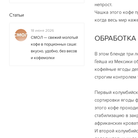
непрост.
Чашка этого кофе п
Статьи
когда весь мир каж
18 июня 2026
ОБРАБОТКА
СМОЛ — свежий молотый
кофе в порционных саше:
вкусно, удобно, без весов
В этом бленде три л
и кофемолки
Гейша из Мексики о
кофейные ягоды деп
строгим контролем 
Первый колумбийск
сортировки ягоды ф
этого кофе проходи
стабилизацию в зак
африканских кроват
И второй колумбийс