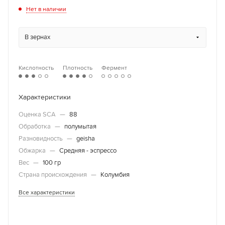
Нет в наличии
В зернах
Кислотность
Плотность
Фермент
Характеристики
Оценка SCA
—
88
Обработка
—
полумытая
Разновидность
—
geisha
Обжарка
—
Средняя - эспрессо
Вес
—
100 гр
Страна происхождения
—
Колумбия
Все характеристики