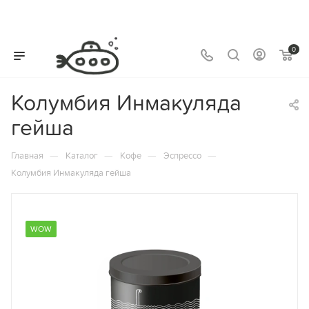
0
Колумбия Инмакуляда
гейша
—
—
—
—
Главная
Каталог
Кофе
Эспрессо
Колумбия Инмакуляда гейша
WOW