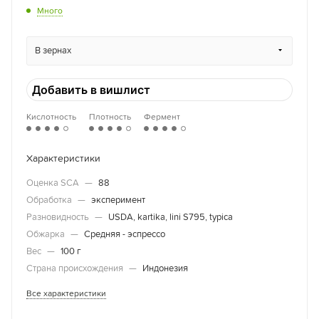
Много
В зернах
Добавить в вишлист
Кислотность
Плотность
Фермент
Характеристики
Оценка SCA
—
88
Обработка
—
эксперимент
Разновидность
—
USDA, kartika, lini S795, typica
Обжарка
—
Средняя - эспрессо
Вес
—
100 г
Страна происхождения
—
Индонезия
Все характеристики