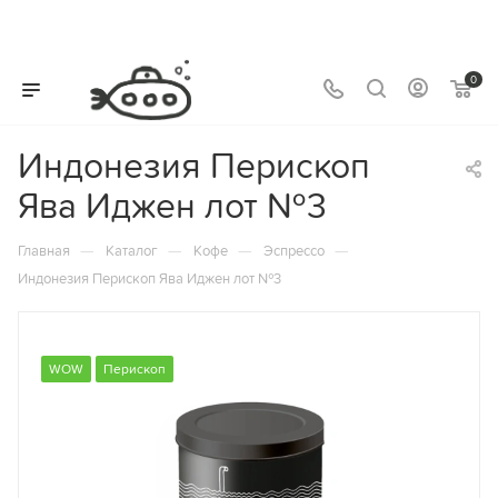
0
Индонезия Перископ
Ява Иджен лот №3
—
—
—
—
Главная
Каталог
Кофе
Эспрессо
Индонезия Перископ Ява Иджен лот №3
WOW
Перископ