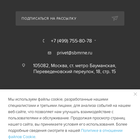
ПОДПИСАТЬСЯ НА РАССЫЛКУ
+7 (499) 755-80-78
privet@sbmrne.ru
105082, Москва, ст. метро Бауманская,
Переведеновский переулок, 18, стр. 15
Мы используем файлы cookie, разработанные нашими
специалистами и третьими лицами, для анализа событий на нашем
веб-сайте, что позволяет нам улучшать взаимодействие с
пользователями и обслуживание. Продолжая просмотр страниц
нашего сайта, вы принимаете условия его использования. Более
2026 © SBMRNE.RU
Карта сайта
подробные сведения смотрите в нашей
Политике в отношении
файлов Cookie
.