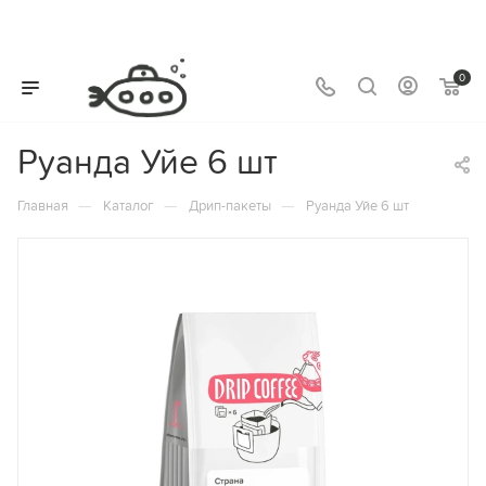
0
Руанда Уйе 6 шт
—
—
—
Главная
Каталог
Дрип-пакеты
Руанда Уйе 6 шт