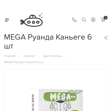
0
MEGA Руанда Каньеге 6
шт
—
—
—
Главная
Каталог
Дрип-пакеты
MEGA Руанда Каньеге 6 шт