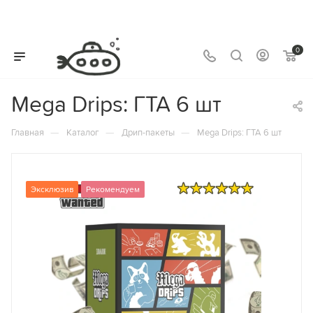
0
Mega Drips: ГТА 6 шт
—
—
—
Главная
Каталог
Дрип-пакеты
Mega Drips: ГТА 6 шт
Эксклюзив
Рекомендуем