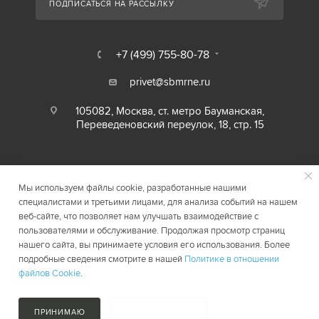
ПОДПИСАТЬСЯ НА РАССЫЛКУ
+7 (499) 755-80-78
privet@sbmrne.ru
105082, Москва, ст. метро Бауманская,
Переведеновский переулок, 18, стр. 15
Мы используем файлы cookie, разработанные нашими
специалистами и третьими лицами, для анализа событий на нашем
веб-сайте, что позволяет нам улучшать взаимодействие с
пользователями и обслуживание. Продолжая просмотр страниц
нашего сайта, вы принимаете условия его использования. Более
2026 © SBMRNE.RU
Карта сайта
подробные сведения смотрите в нашей
Политике в отношении
файлов Cookie
.
ПРИНИМАЮ
НЕ ПРИНИМАЮ