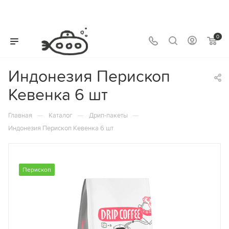
0
Индонезия Перископ
Кевенка 6 шт
—
—
—
Главная
Каталог
Дрип-пакеты
Индонезия Перископ Кевенка 6 шт
Перископ