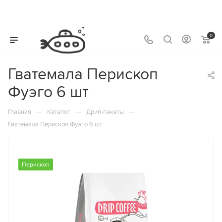
0
Гватемала Перископ
Фуэго 6 шт
—
—
—
Главная
Каталог
Дрип-пакеты
Гватемала Перископ Фуэго 6 шт
Перископ