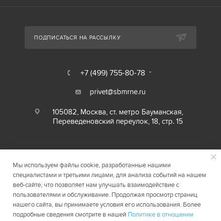
ПОДПИСАТЬСЯ НА РАССЫЛКУ
+7 (499) 755-80-78
privet@sbmrne.ru
105082, Москва, ст. метро Бауманская,
Переведеновский переулок, 18, стр. 15
Мы используем файлы cookie, разработанные нашими
специалистами и третьими лицами, для анализа событий на нашем
веб-сайте, что позволяет нам улучшать взаимодействие с
пользователями и обслуживание. Продолжая просмотр страниц
нашего сайта, вы принимаете условия его использования. Более
2026 © SBMRNE.RU
Карта сайта
подробные сведения смотрите в нашей
Политике в отношении