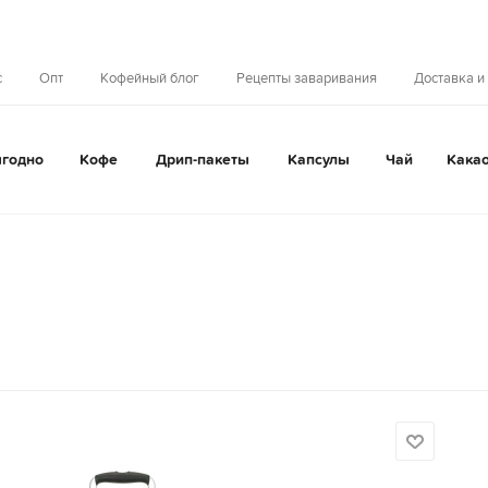
с
Опт
Кофейный блог
Рецепты заваривания
Доставка и
годно
Кофе
Дрип-пакеты
Капсулы
Чай
Кака