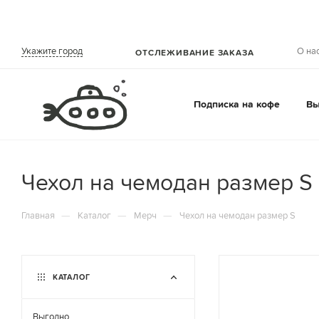
О на
Укажите город
ОТСЛЕЖИВАНИЕ ЗАКАЗА
Подписка на кофе
Вы
Чехол на чемодан размер S
—
—
—
Главная
Каталог
Мерч
Чехол на чемодан размер S
КАТАЛОГ
Выгодно