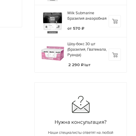
Milk Submarine
Бразилия анаэробная
от
570 ₽
Шоу-бокс 30 шт
(Бразилия, Гватемала,
Руанда)
2 290
₽
/шт
Нужна консультация?
Наши специалисты ответят на любой