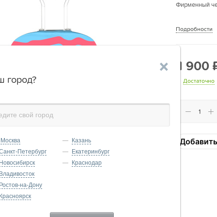
Фирменный че
Подробности
1 900
'
ш город?
Достаточно
Добавить
Москва
Казань
Санкт-Петербург
Екатеринбург
Новосибирск
Краснодар
Владивосток
Ростов-на-Дону
Красноярск