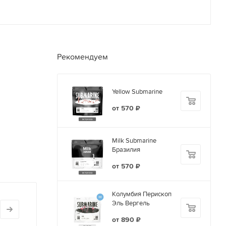
Рекомендуем
Yellow Submarine
от
570 ₽
Milk Submarine
Бразилия
от
570 ₽
Колумбия Перископ
Эль Вергель
от
890 ₽