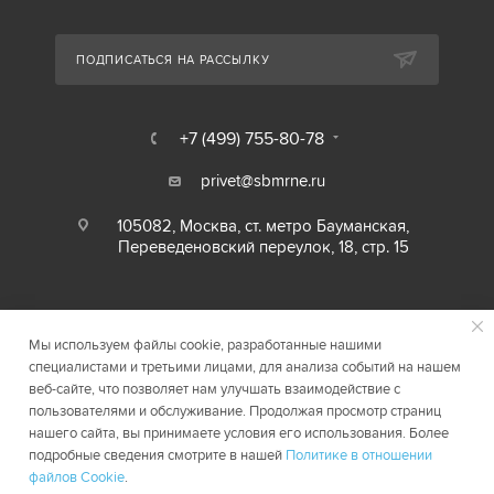
ПОДПИСАТЬСЯ НА РАССЫЛКУ
+7 (499) 755-80-78
privet@sbmrne.ru
105082, Москва, ст. метро Бауманская,
Переведеновский переулок, 18, стр. 15
Мы используем файлы cookie, разработанные нашими
специалистами и третьими лицами, для анализа событий на нашем
веб-сайте, что позволяет нам улучшать взаимодействие с
пользователями и обслуживание. Продолжая просмотр страниц
нашего сайта, вы принимаете условия его использования. Более
2026 © SBMRNE.RU
Карта сайта
подробные сведения смотрите в нашей
Политике в отношении
файлов Cookie
.