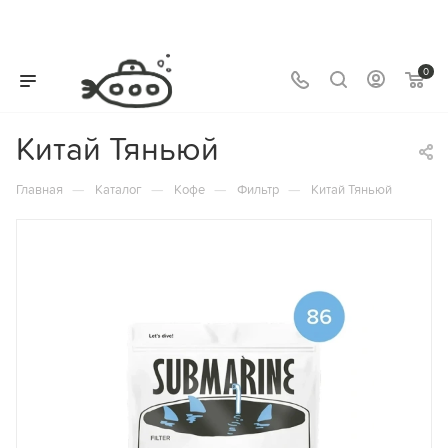
0
Китай Тяньюй
—
—
—
—
Главная
Каталог
Кофе
Фильтр
Китай Тяньюй