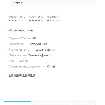
В зернах
Кислотность
Плотность
Фермент
Характеристики
Оценка SCA
—
86
Обработка
—
натуральная
Разновидность
—
catuai, caturra
Обжарка
—
Светлая - фильтр
Вес
—
200 г
Страна происхождения
—
Китай
Все характеристики