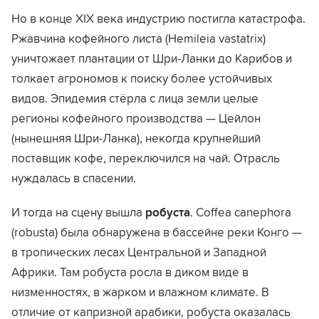
Но в конце XIX века индустрию постигла катастрофа.
Ржавчина кофейного листа (Hemileia vastatrix)
уничтожает плантации от Шри-Ланки до Карибов и
толкает агрономов к поиску более устойчивых
видов. Эпидемия стёрла с лица земли целые
регионы кофейного производства — Цейлон
(нынешняя Шри-Ланка), некогда крупнейший
поставщик кофе, переключился на чай. Отрасль
нуждалась в спасении.
И тогда на сцену вышла
робуста
. Coffea canephora
(robusta) была обнаружена в бассейне реки Конго —
в тропических лесах Центральной и Западной
Африки. Там робуста росла в диком виде в
низменностях, в жарком и влажном климате. В
отличие от капризной арабики, робуста оказалась