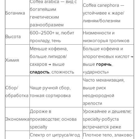
Coffea arabica — вид с
Coffea canephora —
богатейшим
Ботаника
устойчивее к жаре/
генетическим
ливням/болезням
разнообразием
600–2500+ м, любит
Низменности и
Высота
прохладу, тень
низкогорья тропиков
Меньше кофеина,
Больше кофеина и
больше липидов/
хлорогеновых кислот →
Химия
сахаров → выше
выше
горечь
,
сладость
, сложность
«ударность»
Часто механизация,
Сбор/
Чаще ручной сбор,
выше риск
обработка
тонкая сортировка
неоднородной
зрелости
Дороже в
Урожайнее и дешевле;
Экономика
производстве; основа
specialty-робуста
specialty
встречается реже
Спектр от цитруса/ягод
Плотное тело, злаково-