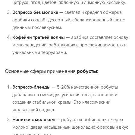
цитруса, ягод, цветов, яблочную и лимонную кислинку.
Эспрессо без молока
— светлая и средняя обжарка
арабики создаёт десертный, сбалансированный шот с
длинным послевкусием.
Кофейни третьей волны
— арабика составляет основу
меню заведений, работающих с прослеживаемостью и
уникальными терруарами.
Основные сферы применения
робусты
:
Эспрессо-бленды
— 5-20% качественной робусты
добавляют в смеси для усиления тела, плотности и
создания стабильной кремы. Это классический
итальянский подход.
Напитки с молоком
— робуста «пробивается» через
молоко, давая насыщенный шоколадно-ореховый вкус
в капучино и латте.