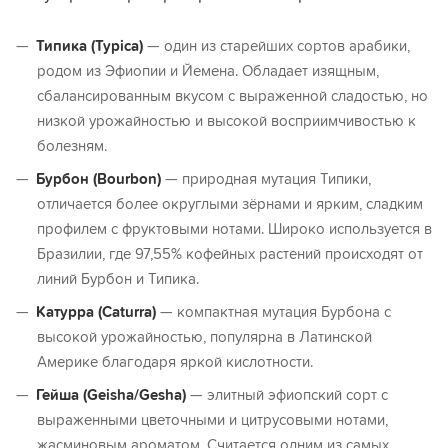
Типика (Typica)
— один из старейших сортов арабики,
родом из Эфиопии и Йемена. Обладает изящным,
сбалансированным вкусом с выраженной сладостью, но
низкой урожайностью и высокой восприимчивостью к
болезням.
Бурбон (Bourbon)
— природная мутация Типики,
отличается более округлыми зёрнами и ярким, сладким
профилем с фруктовыми нотами. Широко используется в
Бразилии, где 97,55% кофейных растений происходят от
линий Бурбон и Типика.
Катурра (Caturra)
— компактная мутация Бурбона с
высокой урожайностью, популярна в Латинской
Америке благодаря яркой кислотности.
Гейша (Geisha/Gesha)
— элитный эфиопский сорт с
выраженными цветочными и цитрусовыми нотами,
жасминовым ароматом. Считается одним из самых