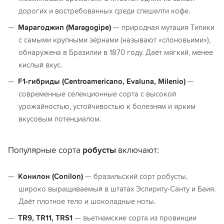
дорогих и востребованных среди спешелти кофе.
Марагоджип (Maragogipe)
— природная мутация Типики
с самыми крупными зёрнами (называют «слоновьими»),
обнаружена в Бразилии в 1870 году. Даёт мягкий, менее
кислый вкус.
F1-гибриды (Centroamericano, Evaluna, Milenio)
—
современные селекционные сорта с высокой
урожайностью, устойчивостью к болезням и ярким
вкусовым потенциалом.
Популярные сорта
робусты
включают:
Конилон (Conilon)
— бразильский сорт робусты,
широко выращиваемый в штатах Эспириту-Санту и Баия.
Даёт плотное тело и шоколадные ноты.
TR9, TR11, TRS1
— вьетнамские сорта из провинции