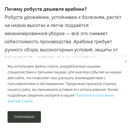
Почему робуста дешевле арабики?
Робуста урожайнее, устойчивее к болезням, растёт
на низких высотах и легче поддаётся
механизированной уборке — всё это снижает
себестоимость производства. Арабика требует
ручного сбора, высокогорных условий, защиты от
вредителей — затраты выше, цена тоже.
Мы используем файлы cookie, разработанные нашими
Где больше кофеина: в арабике или робусте?
специалистами и третьими лицами, для анализа событий на нашем
веб-сайте, что позволяет нам улучшать взаимодействие с
В робусте содержание кофеина почти вдвое выше:
пользователями и обслуживание. Продолжая просмотр страниц
около 2,7% против 1,5% в арабике.
нашего сайта, вы принимаете условия его использования. Более
подробные сведения смотрите в нашей
Политике в отношении
Что дешевле: арабика или робуста?
файлов Cookie
.
Робуста дешевле — на международном рынке цена
робусты в среднем в 1,5-2 раза ниже, чем арабики.
ПРИНИМАЮ
НЕ ПРИНИМАЮ
Однако specialty-робуста может стоить дороже