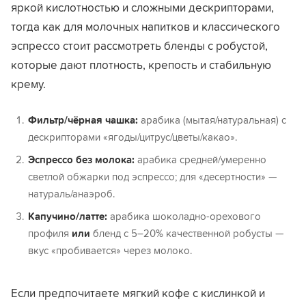
яркой кислотностью и сложными дескрипторами,
тогда как для молочных напитков и классического
эспрессо стоит рассмотреть бленды с робустой,
которые дают плотность, крепость и стабильную
крему.
Фильтр/чёрная чашка:
арабика (мытая/натуральная) с
дескрипторами «ягоды/цитрус/цветы/какао».
Эспрессо без молока:
арабика средней/умеренно
светлой обжарки под эспрессо; для «десертности» —
натураль/анаэроб.
Капучино/латте:
арабика шоколадно-орехового
профиля
или
бленд с 5–20% качественной робусты —
вкус «пробивается» через молоко.
Если предпочитаете мягкий кофе с кислинкой и